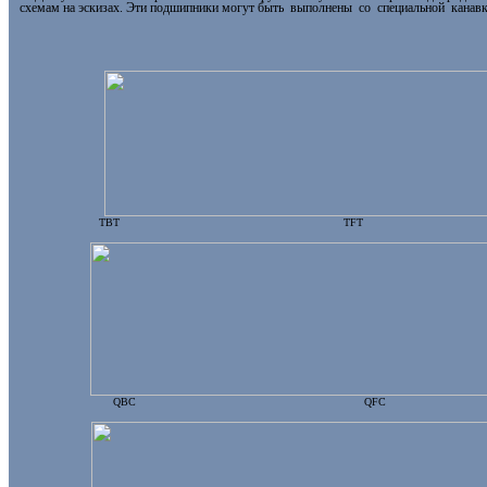
схемам на эскизах.
Эти подшипники могут быть
выполнены
со
специ
альной
канав
TBT
TFT
QBC
QFC