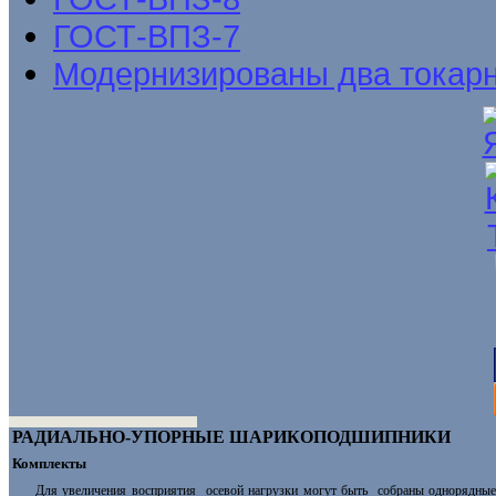
ГОСТ-ВПЗ-7
Модернизированы два токар
Р
АДИАЛЬНО-УПОРНЫЕ ШАРИКОПОДШИПНИКИ
Комплекты
Для увеличения воспpиятия
осевой нагpузки могут
б
ыть
собpаны одноpядны