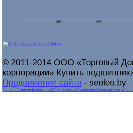
QBT
QFT
© 2011-2014 ООО «Торговый До
корпорации» Купить подшипники
Продвижение сайта
- seoleo.by
Главная
О заводе
Качество
ФОРУМ
Новости
Объявления
Наши реквизиты
Онла